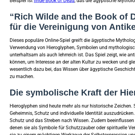
Beispiel ist
finde Book of Dead
, das die ägyptische Mythol
“Rich Wilde and the Book of 
für die Vereinigung von Antik
Dieses populäre Online-Spiel greift die ägyptische Mytholo
Verwendung von Hieroglyphen, Symbolen und mythologisch
unterhaltsam als auch lehrreich ist. Das Spiel zeigt, wie 
können, um Interesse an der alten Kultur zu wecken und gle
wesentlich dazu bei, das Wissen über ägyptische Geschichte
zu machen.
Die symbolische Kraft der Hie
Hieroglyphen sind heute mehr als nur historische Zeichen.
Geheimnis, Schutz und individuelle Identität auszudrücken. 
Schutz und das Streben nach Wissen. Zudem beeinflussen 
denen sie als Symbole für Schutzzauber oder spirituelle Ve
sie zu einem mächtigen Werkzeug der Selbstexpression und