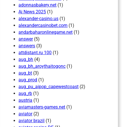
adonnasbakery.net
(1)
Ai News 2025
(1)
alexander-casino.us
(1)
alexandercasinobet.com
(1)
andarbaharonlinegame.net
(1)
answer
(5)
answers
(3)
attdistant.ru 100
(1)
aug_bh
(4)
aug_bh_aroythaitogonc
(1)
aug_bt
(3)
aug_prod
(1)
aug_pu_aipop_capewestcoast
(2)
aug_rb
(1)
austria
(1)
aviamasters-games.net
(1)
aviator
(2)
aviator brazil
(1)