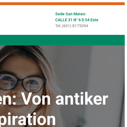
Sede San Mateo:
CALLE 31 N° 6 D 54 Este
Tel: (601) 8175094
n: Von antiker
piration