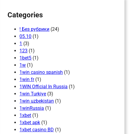
Categories
! Без рубрики
(24)
05.10
(1)
1
(3)
123
(1)
1bet5
(1)
1w
(1)
1win casino spanish
(1)
1win fr
(1)
1WIN Official In Russia
(1)
1win Turkiye
(3)
1win uzbekistan
(1)
1winRussia
(1)
1xbet
(1)
1xbet apk
(1)
1xbet casino BD
(1)