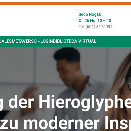
Sede Nogal:
Cll 26 No. 10 – 40
Tel: (601) 8175094
UALES
METAVERSO
LOGIN
BIBLIOTECA VIRTUAL
 der Hieroglyphe
 zu moderner Ins