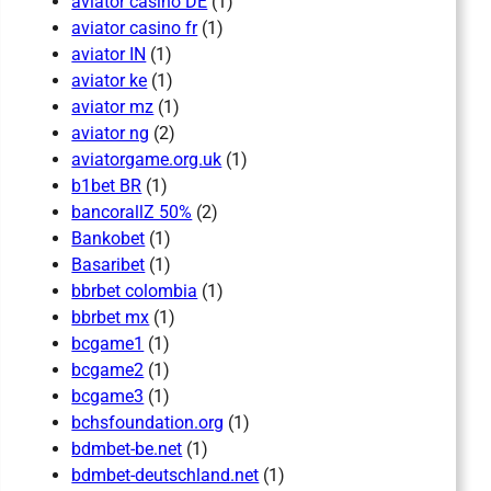
aviator casino DE
(1)
aviator casino fr
(1)
aviator IN
(1)
aviator ke
(1)
aviator mz
(1)
aviator ng
(2)
aviatorgame.org.uk
(1)
b1bet BR
(1)
bancorallZ 50%
(2)
Bankobet
(1)
Basaribet
(1)
bbrbet colombia
(1)
bbrbet mx
(1)
bcgame1
(1)
bcgame2
(1)
bcgame3
(1)
bchsfoundation.org
(1)
bdmbet-be.net
(1)
bdmbet-deutschland.net
(1)