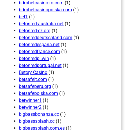
bdmbetcasino-ro.com
(1)
bdmbetcasinopolska.com
(1)
bet1
(1)
betonred-australia.net
(1)
betonred-cz.org
(1)
betonreddeutschland.com
(1)
betonredespana.net
(1)
betonredfrance.com
(1)
betonredpl.win
(1)
betonredportugal.net
(1)
Betory Casino
(1)
betsafelt.com
(1)
betsafeperu.org
(1)
betsafepolska.com
(1)
betwinner1
(1)
betwinner2
(1)
bigbassbonanza.cc
(1)
bigbasssplash.cc
(1)
bigbasssplash.com.es
(1)