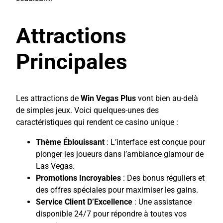
Attractions
Principales
Les attractions de
Win Vegas Plus
vont bien au-delà
de simples jeux. Voici quelques-unes des
caractéristiques qui rendent ce casino unique :
Thème Éblouissant
: L’interface est conçue pour
plonger les joueurs dans l’ambiance glamour de
Las Vegas.
Promotions Incroyables
: Des bonus réguliers et
des offres spéciales pour maximiser les gains.
Service Client D’Excellence
: Une assistance
disponible 24/7 pour répondre à toutes vos