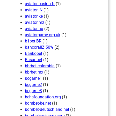
aviator casino fr
(1)
aviator IN
(1)
aviator ke
(1)
aviator mz
(1)
aviator ng
(2)
aviatorgame.org.uk
(1)
b1bet BR
(1)
bancorallZ 50%
(2)
Bankobet
(1)
Basaribet
(1)
bbrbet colombia
(1)
bbrbet mx
(1)
bcgame1
(1)
bcgame2
(1)
bcgame3
(1)
bchsfoundation.org
(1)
bdmbet-be.net
(1)
bdmbet-deutschland.net
(1)
bdmbetcasino-ro.com
(1)