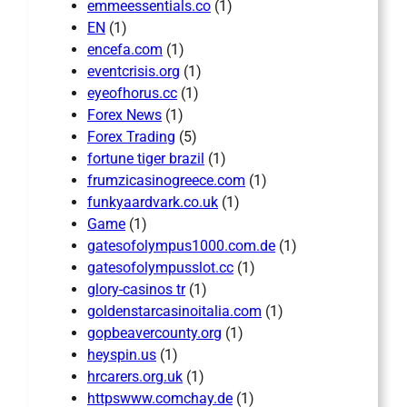
emmeessentials.co
(1)
EN
(1)
encefa.com
(1)
eventcrisis.org
(1)
eyeofhorus.cc
(1)
Forex News
(1)
Forex Trading
(5)
fortune tiger brazil
(1)
frumzicasinogreece.com
(1)
funkyaardvark.co.uk
(1)
Game
(1)
gatesofolympus1000.com.de
(1)
gatesofolympusslot.cc
(1)
glory-casinos tr
(1)
goldenstarcasinoitalia.com
(1)
gopbeavercounty.org
(1)
heyspin.us
(1)
hrcarers.org.uk
(1)
httpswww.comchay.de
(1)