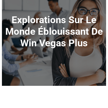
Explorations Sur Le
Monde Éblouissant De
Win Vegas Plus