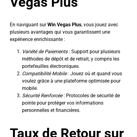
Vegas Plus
En naviguant sur
Win Vegas Plus
, vous jouez avec
plusieurs avantages qui vous garantissent une
expérience enrichissante :
Variété de Paiements
: Support pour plusieurs
méthodes de dépôt et de retrait, y compris les
portefeuilles électroniques.
Compatibilité Mobile
: Jouez où et quand vous
voulez grâce à une plateforme optimisée pour
mobile.
Sécurité Renforcée
: Protocoles de sécurité de
pointe pour protéger vos informations
personnelles et financières.
Taux de Retour sur