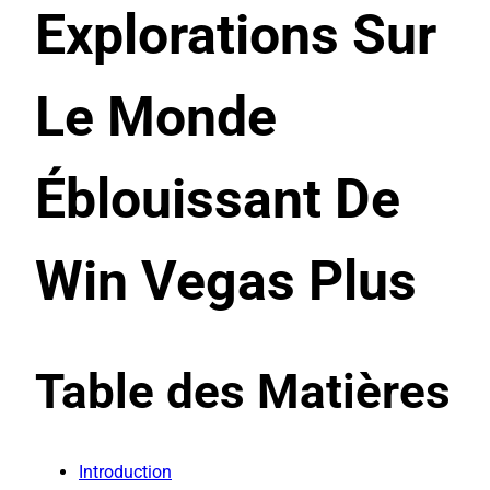
Explorations Sur
Le Monde
Éblouissant De
Win Vegas Plus
Table des Matières
Introduction