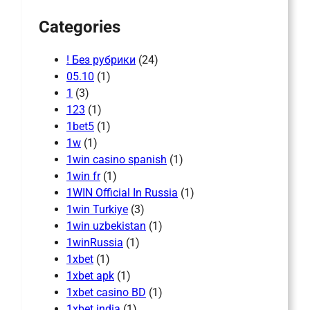
Categories
! Без рубрики
(24)
05.10
(1)
1
(3)
123
(1)
1bet5
(1)
1w
(1)
1win casino spanish
(1)
1win fr
(1)
1WIN Official In Russia
(1)
1win Turkiye
(3)
1win uzbekistan
(1)
1winRussia
(1)
1xbet
(1)
1xbet apk
(1)
1xbet casino BD
(1)
1xbet india
(1)