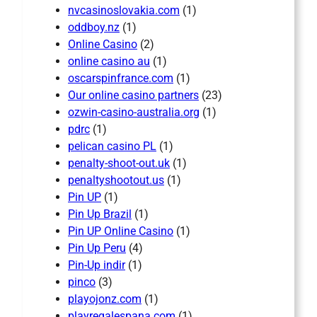
nvcasinoslovakia.com
(1)
oddboy.nz
(1)
Online Casino
(2)
online casino au
(1)
oscarspinfrance.com
(1)
Our online casino partners
(23)
ozwin-casino-australia.org
(1)
pdrc
(1)
pelican casino PL
(1)
penalty-shoot-out.uk
(1)
penaltyshootout.us
(1)
Pin UP
(1)
Pin Up Brazil
(1)
Pin UP Online Casino
(1)
Pin Up Peru
(4)
Pin-Up indir
(1)
pinco
(3)
playojonz.com
(1)
playregalespana.com
(1)