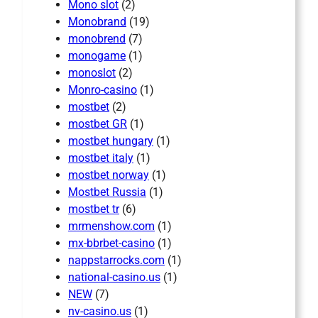
Mono slot
(2)
Monobrand
(19)
monobrend
(7)
monogame
(1)
monoslot
(2)
Monro-casino
(1)
mostbet
(2)
mostbet GR
(1)
mostbet hungary
(1)
mostbet italy
(1)
mostbet norway
(1)
Mostbet Russia
(1)
mostbet tr
(6)
mrmenshow.com
(1)
mx-bbrbet-casino
(1)
nappstarrocks.com
(1)
national-casino.us
(1)
NEW
(7)
nv-casino.us
(1)