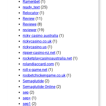
Ramenbet
(1)
ready_text
(25)
Relocator
(1)
Review
(11)
Reviewe
(8)
reviewer
(19)
ricky casino australia
(1)
rickycasino.co.uk
(1)
rickycasino.us
(1)
ripper-casino-nz.net
(1)
rocketplaycasinoaustralia.net
(1)
rolandjaccard.com
(1)
roll-x-game.net
(1)
roobetchickengame.co.uk
(1)
Semaglutide
(2)
Semaglutide Online
(2)
sep
(2)
sep+
(1)
sep1
(2)