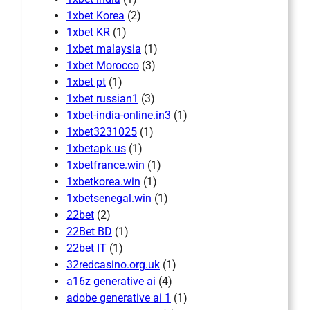
1xbet Korea
(2)
1xbet KR
(1)
1xbet malaysia
(1)
1xbet Morocco
(3)
1xbet pt
(1)
1xbet russian1
(3)
1xbet-india-online.in3
(1)
1xbet3231025
(1)
1xbetapk.us
(1)
1xbetfrance.win
(1)
1xbetkorea.win
(1)
1xbetsenegal.win
(1)
22bet
(2)
22Bet BD
(1)
22bet IT
(1)
32redcasino.org.uk
(1)
a16z generative ai
(4)
adobe generative ai 1
(1)