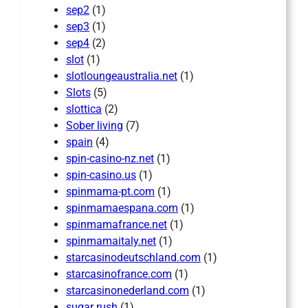
sep2
(1)
sep3
(1)
sep4
(2)
slot
(1)
slotloungeaustralia.net
(1)
Slots
(5)
slottica
(2)
Sober living
(7)
spain
(4)
spin-casino-nz.net
(1)
spin-casino.us
(1)
spinmama-pt.com
(1)
spinmamaespana.com
(1)
spinmamafrance.net
(1)
spinmamaitaly.net
(1)
starcasinodeutschland.com
(1)
starcasinofrance.com
(1)
starcasinonederland.com
(1)
sugar rush
(1)