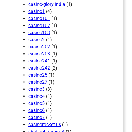
casino-glory india
(1)
casino1
(4)
casino101
(1)
casino102
(1)
casino103
(1)
casino2
(1)
casino202
(1)
casino203
(1)
casino241
(1)
casino242
(2)
casino25
(1)
casino27
(1)
casino3
(3)
casino4
(1)
casino5
(1)
casino6
(1)
casino7
(1)
casinorocket.us
(1)
chat bot names 4
(1)