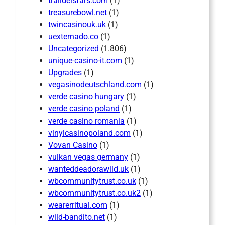
traildelsfars.com
(1)
treasurebowl.net
(1)
twincasinouk.uk
(1)
uexternado.co
(1)
Uncategorized
(1.806)
unique-casino-it.com
(1)
Upgrades
(1)
vegasinodeutschland.com
(1)
verde casino hungary
(1)
verde casino poland
(1)
verde casino romania
(1)
vinylcasinopoland.com
(1)
Vovan Casino
(1)
vulkan vegas germany
(1)
wanteddeadorawild.uk
(1)
wbcommunitytrust.co.uk
(1)
wbcommunitytrust.co.uk2
(1)
wearerritual.com
(1)
wild-bandito.net
(1)