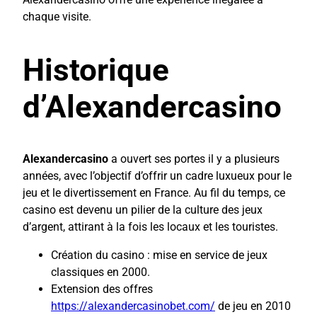
chaque visite.
Historique
d’Alexandercasino
Alexandercasino
a ouvert ses portes il y a plusieurs
années, avec l’objectif d’offrir un cadre luxueux pour le
jeu et le divertissement en France. Au fil du temps, ce
casino est devenu un pilier de la culture des jeux
d’argent, attirant à la fois les locaux et les touristes.
Création du casino : mise en service de jeux
classiques en 2000.
Extension des offres
https://alexandercasinobet.com/
de jeu en 2010