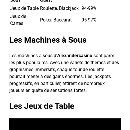
Sous
Quest
Jeux de Table
Roulette, Blackjack
94-99%
Jeux de
Poker, Baccarat
95-97%
Cartes
Les Machines à Sous
Les machines à sous d’
Alexandercasino
sont parmi
les plus populaires. Avec une variété de thèmes et des
graphismes immersifs, chaque tour de roulette
pourrait mener à des gains énormes. Les jackpots
progressifs, en particulier, attirent de nombreux
joueurs en quête de sensations fortes.
Les Jeux de Table