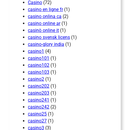
Casino
(72)
casino en ligne fr
(1)
casino onlina ca
(2)
casino online ar
(1)
casinò online it
(1)
casino svensk licens
(1)
casino-glory india
(1)
casino1
(4)
casino101
(1)
casino102
(1)
casino103
(1)
casino2
(1)
casino202
(1)
casino203
(1)
casino241
(1)
casino242
(2)
casino25
(1)
casino27
(1)
casino3
(3)