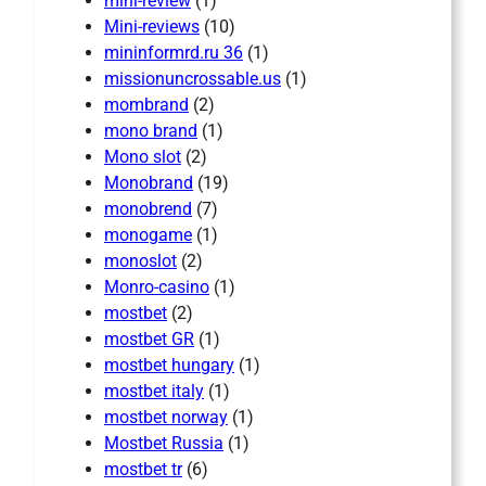
mini-review
(1)
Mini-reviews
(10)
mininformrd.ru 36
(1)
missionuncrossable.us
(1)
mombrand
(2)
mono brand
(1)
Mono slot
(2)
Monobrand
(19)
monobrend
(7)
monogame
(1)
monoslot
(2)
Monro-casino
(1)
mostbet
(2)
mostbet GR
(1)
mostbet hungary
(1)
mostbet italy
(1)
mostbet norway
(1)
Mostbet Russia
(1)
mostbet tr
(6)