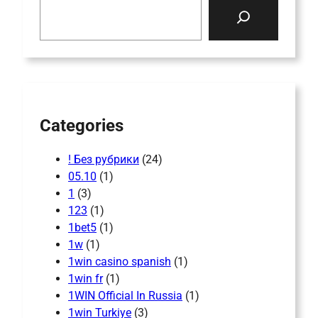
S
e
a
r
c
h
Categories
! Без рубрики
(24)
05.10
(1)
1
(3)
123
(1)
1bet5
(1)
1w
(1)
1win casino spanish
(1)
1win fr
(1)
1WIN Official In Russia
(1)
1win Turkiye
(3)