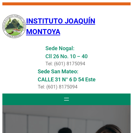
Saltar
al
INSTITUTO JOAQUÍN
contenido
MONTOYA
Sede Nogal:
Cll 26 No. 10 – 40
Tel: (601) 8175094
Sede San Mateo:
CALLE 31 N° 6 D 54 Este
Tel: (601) 8175094