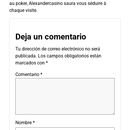
au poker, Alexandercasino saura vous séduire à
chaque visite.
Deja un comentario
Tu dirección de correo electrónico no será
publicada.
Los campos obligatorios están
marcados con
*
Comentario
*
Nombre
*