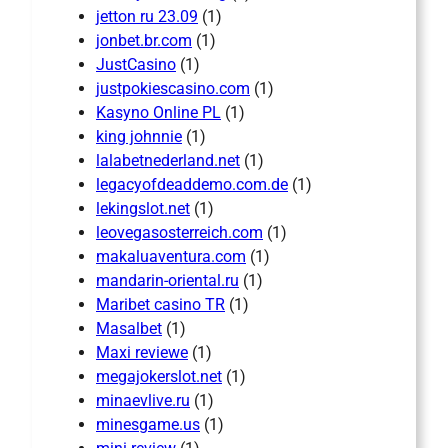
jetton ru 23.09
(1)
jonbet.br.com
(1)
JustCasino
(1)
justpokiescasino.com
(1)
Kasyno Online PL
(1)
king johnnie
(1)
lalabetnederland.net
(1)
legacyofdeaddemo.com.de
(1)
lekingslot.net
(1)
leovegasosterreich.com
(1)
makaluaventura.com
(1)
mandarin-oriental.ru
(1)
Maribet casino TR
(1)
Masalbet
(1)
Maxi reviewe
(1)
megajokerslot.net
(1)
minaevlive.ru
(1)
minesgame.us
(1)