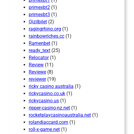
primexbt1
(1)
primexbt2
(1)
primexbt3
(1)
Qizilbilet
(2)
ragingrhino.org
(1)
rainbowriches.cc
(1)
Ramenbet
(1)
ready_text
(25)
Relocator
(1)
Review
(11)
Reviewe
(8)
reviewer
(19)
ricky casino australia
(1)
rickycasino.co.uk
(1)
rickycasino.us
(1)
ripper-casino-nz.net
(1)
rocketplaycasinoaustralia.net
(1)
rolandjaccard.com
(1)
roll-x-game.net
(1)