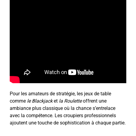
Pour les amateurs de stratégie, les jeux de table
comme
le Blackjack
et
la Roulette
offrent une
ambiance plus classique où la chance s’entrelace
avec la compétence. Les croupiers professionnels
ajoutent une touche de sophistication à chaque partie.