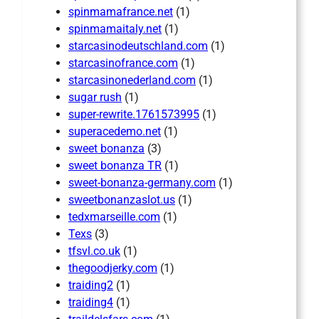
spinmamafrance.net
(1)
spinmamaitaly.net
(1)
starcasinodeutschland.com
(1)
starcasinofrance.com
(1)
starcasinonederland.com
(1)
sugar rush
(1)
super-rewrite.1761573995
(1)
superacedemo.net
(1)
sweet bonanza
(3)
sweet bonanza TR
(1)
sweet-bonanza-germany.com
(1)
sweetbonanzaslot.us
(1)
tedxmarseille.com
(1)
Texs
(3)
tfsvl.co.uk
(1)
thegoodjerky.com
(1)
traiding2
(1)
traiding4
(1)