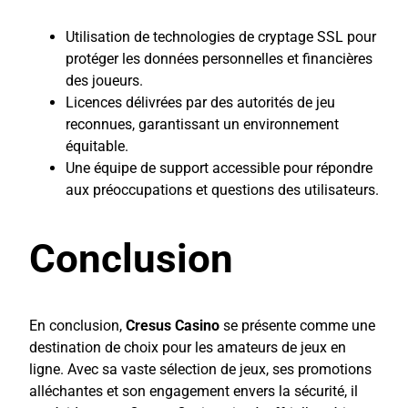
Utilisation de technologies de cryptage SSL pour
protéger les données personnelles et financières
des joueurs.
Licences délivrées par des autorités de jeu
reconnues, garantissant un environnement
équitable.
Une équipe de support accessible pour répondre
aux préoccupations et questions des utilisateurs.
Conclusion
En conclusion,
Cresus Casino
se présente comme une
destination de choix pour les amateurs de jeux en
ligne. Avec sa vaste sélection de jeux, ses promotions
alléchantes et son engagement envers la sécurité, il