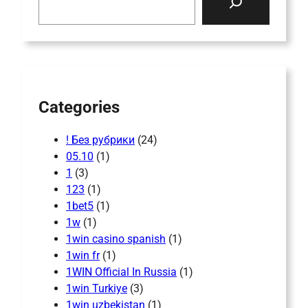
e
a
r
c
h
Categories
! Без рубрики
(24)
05.10
(1)
1
(3)
123
(1)
1bet5
(1)
1w
(1)
1win casino spanish
(1)
1win fr
(1)
1WIN Official In Russia
(1)
1win Turkiye
(3)
1win uzbekistan
(1)