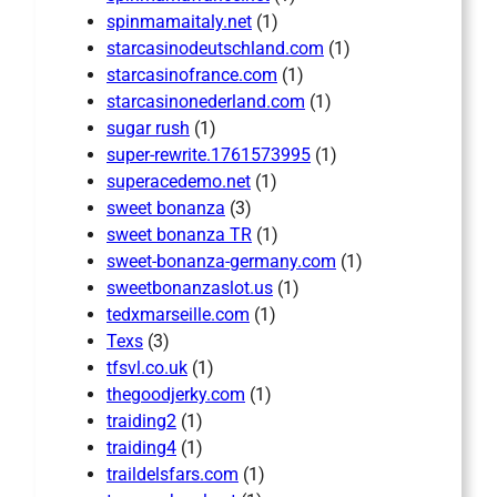
spinmamaitaly.net
(1)
starcasinodeutschland.com
(1)
starcasinofrance.com
(1)
starcasinonederland.com
(1)
sugar rush
(1)
super-rewrite.1761573995
(1)
superacedemo.net
(1)
sweet bonanza
(3)
sweet bonanza TR
(1)
sweet-bonanza-germany.com
(1)
sweetbonanzaslot.us
(1)
tedxmarseille.com
(1)
Texs
(3)
tfsvl.co.uk
(1)
thegoodjerky.com
(1)
traiding2
(1)
traiding4
(1)
traildelsfars.com
(1)