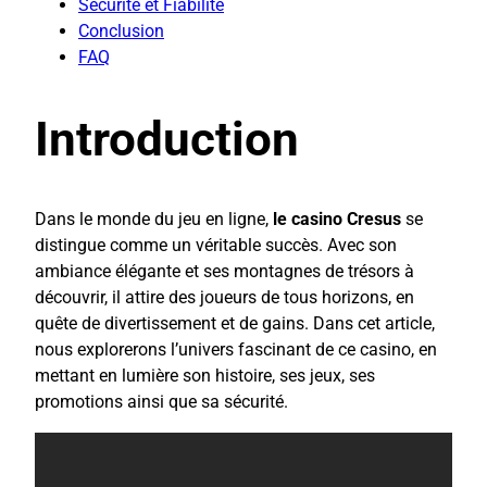
Sécurité et Fiabilité
Conclusion
FAQ
Introduction
Dans le monde du jeu en ligne,
le casino Cresus
se
distingue comme un véritable succès. Avec son
ambiance élégante et ses montagnes de trésors à
découvrir, il attire des joueurs de tous horizons, en
quête de divertissement et de gains. Dans cet article,
nous explorerons l’univers fascinant de ce casino, en
mettant en lumière son histoire, ses jeux, ses
promotions ainsi que sa sécurité.