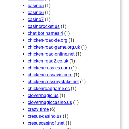
casino5
(1)
casino6
(1)
casino7
(1)
casinorocket.us
(1)
chat bot names 4
(1)
chicken-road-de.org
(1)
chicken-road-game.org.uk
(1)
chicken-road-online.net
(1)
chicken-road2.co.uk
(1)
chickencross-es.com
(1)
chickencrossavis.com
(1)
chickencrossmystake.net
(1)
chickenroadgame.cc
(1)
clovermagic.us
(1)
clovermagiccasino.us
(1)
crazy time
(6)
cresus-casino.us
(1)
cresuscasino1.net
(1)