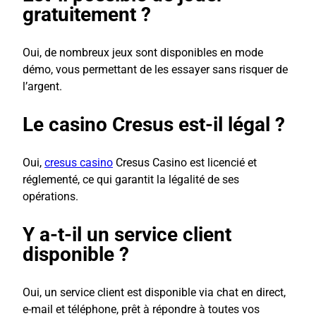
gratuitement ?
Oui, de nombreux jeux sont disponibles en mode
démo, vous permettant de les essayer sans risquer de
l’argent.
Le casino Cresus est-il légal ?
Oui,
cresus casino
Cresus Casino est licencié et
réglementé, ce qui garantit la légalité de ses
opérations.
Y a-t-il un service client
disponible ?
Oui, un service client est disponible via chat en direct,
e-mail et téléphone, prêt à répondre à toutes vos