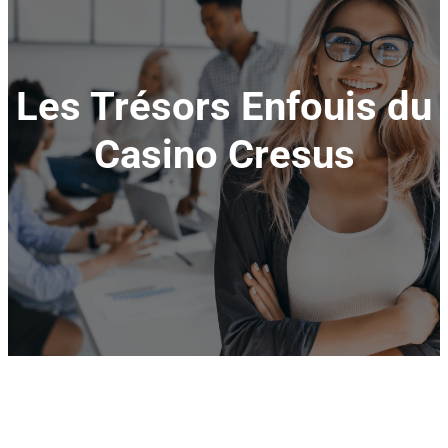
Les Trésors Enfouis du
Casino Cresus