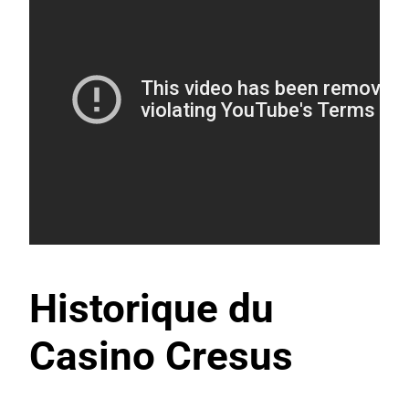
Historique du
Casino Cresus