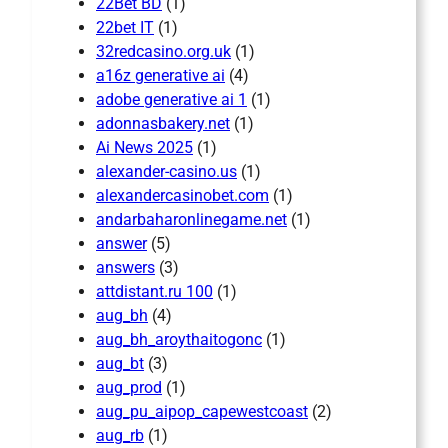
22Bet BD
(1)
22bet IT
(1)
32redcasino.org.uk
(1)
a16z generative ai
(4)
adobe generative ai 1
(1)
adonnasbakery.net
(1)
Ai News 2025
(1)
alexander-casino.us
(1)
alexandercasinobet.com
(1)
andarbaharonlinegame.net
(1)
answer
(5)
answers
(3)
attdistant.ru 100
(1)
aug_bh
(4)
aug_bh_aroythaitogonc
(1)
aug_bt
(3)
aug_prod
(1)
aug_pu_aipop_capewestcoast
(2)
aug_rb
(1)