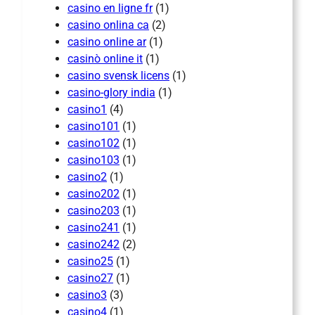
casino en ligne fr
(1)
casino onlina ca
(2)
casino online ar
(1)
casinò online it
(1)
casino svensk licens
(1)
casino-glory india
(1)
casino1
(4)
casino101
(1)
casino102
(1)
casino103
(1)
casino2
(1)
casino202
(1)
casino203
(1)
casino241
(1)
casino242
(2)
casino25
(1)
casino27
(1)
casino3
(3)
casino4
(1)