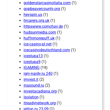
goldenstarcasinoitalia.com
(1)
gopbeavercounty.org
(1)
heyspin.us
(1)
hrcarers.org.uk
(1)
httpswww.comchay.de
(1)
hudsunmedia.com
(1)
huffnmorepuff.uk
(1)
ice-casino-pl.net
(1)
icecasinodeutschland.com
(1)
icestupa13
(1)
icestupa9
(1)
IGAMING
(19)
igry-nardy.ru 240
(1)
imvest.it
(2)
inasound.ru
(2)
investacadiana.org
(1)
Isolation
(1)
itreadynetwork.org
(1)
jetton ru 23.09
(1)