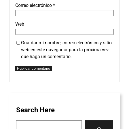
Correo electrónico
*
Web
Guardar mi nombre, correo electrónico y sitio
web en este navegador para la próxima vez
que haga un comentario.
Search Here
S