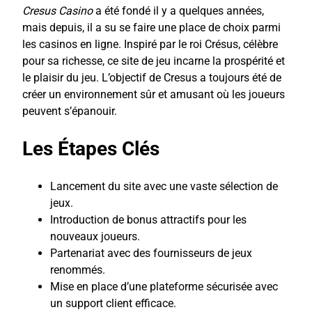
Cresus Casino
a été fondé il y a quelques années,
mais depuis, il a su se faire une place de choix parmi
les casinos en ligne. Inspiré par le roi Crésus, célèbre
pour sa richesse, ce site de jeu incarne la prospérité et
le plaisir du jeu. L’objectif de Cresus a toujours été de
créer un environnement sûr et amusant où les joueurs
peuvent s’épanouir.
Les Étapes Clés
Lancement du site avec une vaste sélection de
jeux.
Introduction de bonus attractifs pour les
nouveaux joueurs.
Partenariat avec des fournisseurs de jeux
renommés.
Mise en place d’une plateforme sécurisée avec
un support client efficace.