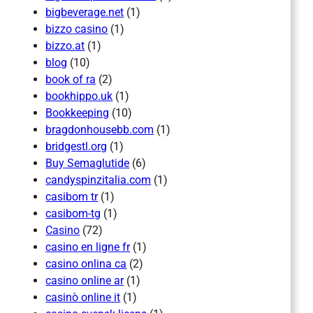
bigbeverage.net
(1)
bizzo casino
(1)
bizzo.at
(1)
blog
(10)
book of ra
(2)
bookhippo.uk
(1)
Bookkeeping
(10)
bragdonhousebb.com
(1)
bridgestl.org
(1)
Buy Semaglutide
(6)
candyspinzitalia.com
(1)
casibom tr
(1)
casibom-tg
(1)
Casino
(72)
casino en ligne fr
(1)
casino onlina ca
(2)
casino online ar
(1)
casinò online it
(1)