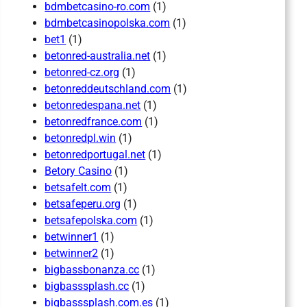
bdmbetcasino-ro.com
(1)
bdmbetcasinopolska.com
(1)
bet1
(1)
betonred-australia.net
(1)
betonred-cz.org
(1)
betonreddeutschland.com
(1)
betonredespana.net
(1)
betonredfrance.com
(1)
betonredpl.win
(1)
betonredportugal.net
(1)
Betory Casino
(1)
betsafelt.com
(1)
betsafeperu.org
(1)
betsafepolska.com
(1)
betwinner1
(1)
betwinner2
(1)
bigbassbonanza.cc
(1)
bigbasssplash.cc
(1)
bigbasssplash.com.es
(1)