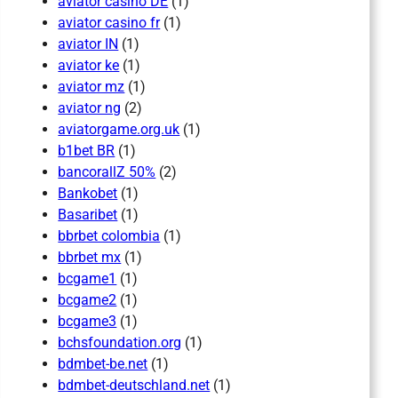
aviator casino DE
(1)
aviator casino fr
(1)
aviator IN
(1)
aviator ke
(1)
aviator mz
(1)
aviator ng
(2)
aviatorgame.org.uk
(1)
b1bet BR
(1)
bancorallZ 50%
(2)
Bankobet
(1)
Basaribet
(1)
bbrbet colombia
(1)
bbrbet mx
(1)
bcgame1
(1)
bcgame2
(1)
bcgame3
(1)
bchsfoundation.org
(1)
bdmbet-be.net
(1)
bdmbet-deutschland.net
(1)