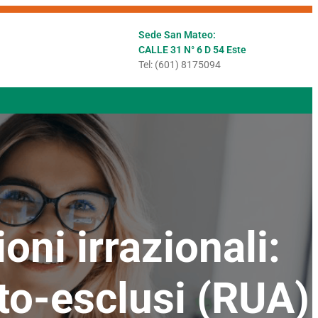
Sede San Mateo:
CALLE 31 N° 6 D 54 Este
Tel: (601) 8175094
oni irrazionali:
to-esclusi (RUA)