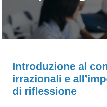
Introduzione al con
irrazionali e all’i
di riflessione