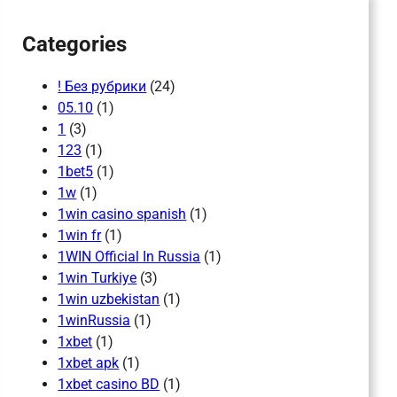
Categories
! Без рубрики
(24)
05.10
(1)
1
(3)
123
(1)
1bet5
(1)
1w
(1)
1win casino spanish
(1)
1win fr
(1)
1WIN Official In Russia
(1)
1win Turkiye
(3)
1win uzbekistan
(1)
1winRussia
(1)
1xbet
(1)
1xbet apk
(1)
1xbet casino BD
(1)