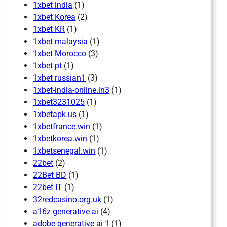
1xbet india
(1)
1xbet Korea
(2)
1xbet KR
(1)
1xbet malaysia
(1)
1xbet Morocco
(3)
1xbet pt
(1)
1xbet russian1
(3)
1xbet-india-online.in3
(1)
1xbet3231025
(1)
1xbetapk.us
(1)
1xbetfrance.win
(1)
1xbetkorea.win
(1)
1xbetsenegal.win
(1)
22bet
(2)
22Bet BD
(1)
22bet IT
(1)
32redcasino.org.uk
(1)
a16z generative ai
(4)
adobe generative ai 1
(1)