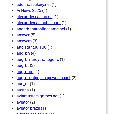
adonnasbakery.net
(1)
Ai News 2025
(1)
alexander-casino.us
(1)
alexandercasinobet.com
(1)
andarbaharonlinegame.net
(1)
answer
(5)
answers
(3)
attdistant.ru 100
(1)
aug_bh
(4)
aug_bh_aroythaitogonc
(1)
aug_bt
(3)
aug_prod
(1)
aug_pu_aipop_capewestcoast
(2)
aug_rb
(1)
austria
(1)
aviamasters-games.net
(1)
aviator
(2)
aviator brazil
(1)