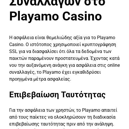
Συναλλαγών στο
Playamo Casino
Η ασφάλεια είναι θεμελιώδης αξία για το Playamo
Casino. Ο ιστότοπος χρησιμοποιεί κρυπτογράφηση
SSL για να διασφαλίσει ότι όλα τα δεδομένα των
παικτών παραμένουν προστατευμένα. Έχοντας κατά
νου την αυξανόμενη ανάγκη για ασφάλεια στις online
συναλλαγές, το Playamo έχει εγκαθιδρύσει
προηγμένα μέτρα ασφαλείας.
Επιβεβαίωση Ταυτότητας
Για την ασφάλεια των χρηστών, το Playamo απαιτεί
από τους παίκτες να ολοκληρώσουν τη διαδικασία
επιβεβαίωσης ταυτότητας πριν από την ανάληψη.