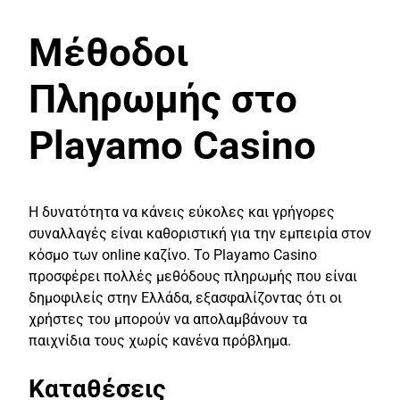
Μέθοδοι
Πληρωμής στο
Playamo Casino
Η δυνατότητα να κάνεις εύκολες και γρήγορες
συναλλαγές είναι καθοριστική για την εμπειρία στον
κόσμο των online καζίνο. Το Playamo Casino
προσφέρει πολλές μεθόδους πληρωμής που είναι
δημοφιλείς στην Ελλάδα, εξασφαλίζοντας ότι οι
χρήστες του μπορούν να απολαμβάνουν τα
παιχνίδια τους χωρίς κανένα πρόβλημα.
Καταθέσεις