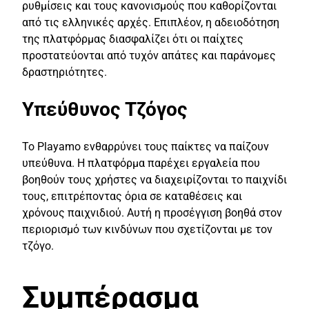
ρυθμίσεις και τους κανονισμούς που καθορίζονται
από τις ελληνικές αρχές. Επιπλέον, η αδειοδότηση
της πλατφόρμας διασφαλίζει ότι οι παίχτες
προστατεύονται από τυχόν απάτες και παράνομες
δραστηριότητες.
Υπεύθυνος Τζόγος
Το Playamo ενθαρρύνει τους παίκτες να παίζουν
υπεύθυνα. Η πλατφόρμα παρέχει εργαλεία που
βοηθούν τους χρήστες να διαχειρίζονται το παιχνίδι
τους, επιτρέποντας όρια σε καταθέσεις και
χρόνους παιχνιδιού. Αυτή η προσέγγιση βοηθά στον
περιορισμό των κινδύνων που σχετίζονται με τον
τζόγο.
Συμπέρασμα