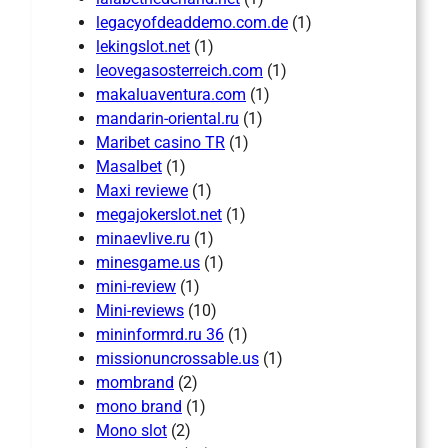
legacyofdeaddemo.com.de
(1)
lekingslot.net
(1)
leovegasosterreich.com
(1)
makaluaventura.com
(1)
mandarin-oriental.ru
(1)
Maribet casino TR
(1)
Masalbet
(1)
Maxi reviewe
(1)
megajokerslot.net
(1)
minaevlive.ru
(1)
minesgame.us
(1)
mini-review
(1)
Mini-reviews
(10)
mininformrd.ru 36
(1)
missionuncrossable.us
(1)
mombrand
(2)
mono brand
(1)
Mono slot
(2)