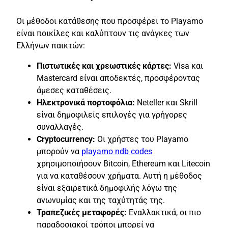
Οι μέθοδοι κατάθεσης που προσφέρει το Playamo
είναι ποικίλες και καλύπτουν τις ανάγκες των
Ελλήνων παικτών:
Πιστωτικές και χρεωστικές κάρτες:
Visa και
Mastercard είναι αποδεκτές, προσφέροντας
άμεσες καταθέσεις.
Ηλεκτρονικά πορτοφόλια:
Neteller και Skrill
είναι δημοφιλείς επιλογές για γρήγορες
συναλλαγές.
Cryptocurrency:
Οι χρήστες του Playamo
μπορούν να
playamo ndb codes
χρησιμοποιήσουν Bitcoin, Ethereum και Litecoin
για να καταθέσουν χρήματα. Αυτή η μέθοδος
είναι εξαιρετικά δημοφιλής λόγω της
ανωνυμίας και της ταχύτητάς της.
Τραπεζικές μεταφορές:
Εναλλακτικά, οι πιο
παραδοσιακοί τρόποι μπορεί να