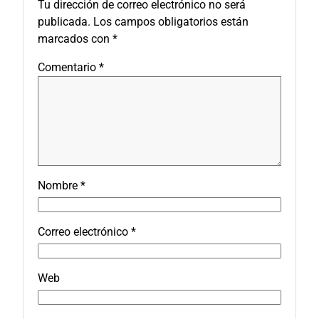
Tu dirección de correo electrónico no será
publicada.
Los campos obligatorios están
marcados con
*
Comentario
*
Nombre
*
Correo electrónico
*
Web