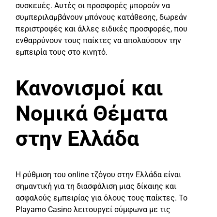
συσκευές. Αυτές οι προσφορές μπορούν να
συμπεριλαμβάνουν μπόνους κατάθεσης, δωρεάν
περιστροφές και άλλες ειδικές προσφορές, που
ενθαρρύνουν τους παίκτες να απολαύσουν την
εμπειρία τους στο κινητό.
Κανονισμοί και
Νομικά Θέματα
στην Ελλάδα
Η ρύθμιση του online τζόγου στην Ελλάδα είναι
σημαντική για τη διασφάλιση μιας δίκαιης και
ασφαλούς εμπειρίας για όλους τους παίκτες. Το
Playamo Casino λειτουργεί σύμφωνα με τις