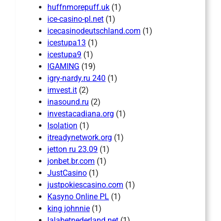
huffnmorepuff.uk
(1)
ice-casino-pl.net
(1)
icecasinodeutschland.com
(1)
icestupa13
(1)
icestupa9
(1)
IGAMING
(19)
igry-nardy.ru 240
(1)
imvest.it
(2)
inasound.ru
(2)
investacadiana.org
(1)
Isolation
(1)
itreadynetwork.org
(1)
jetton ru 23.09
(1)
jonbet.br.com
(1)
JustCasino
(1)
justpokiescasino.com
(1)
Kasyno Online PL
(1)
king johnnie
(1)
lalabetnederland.net
(1)