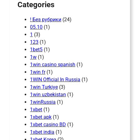
Categories
! Без рубрики
(24)
05.10
(1)
1
(3)
123
(1)
1bet5
(1)
1w
(1)
1win casino spanish
(1)
1win fr
(1)
1WIN Official In Russia
(1)
1win Turkiye
(3)
1win uzbekistan
(1)
1winRussia
(1)
1xbet
(1)
1xbet apk
(1)
1xbet casino BD
(1)
1xbet india
(1)
1xbet Korea
(2)