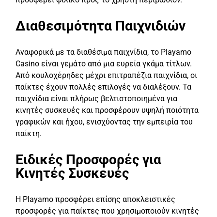
Διαθεσιμότητα Παιχνιδιών
Αναφορικά με τα διαθέσιμα παιχνίδια, το Playamo
Casino είναι γεμάτο από μια ευρεία γκάμα τίτλων.
Από κουλοχέρηδες μέχρι επιτραπέζια παιχνίδια, οι
παίκτες έχουν πολλές επιλογές να διαλέξουν. Τα
παιχνίδια είναι πλήρως βελτιστοποιημένα για
κινητές συσκευές και προσφέρουν υψηλή ποιότητα
γραφικών και ήχου, ενισχύοντας την εμπειρία του
παίκτη.
Ειδικές Προσφορές για
Κινητές Συσκευές
Η Playamo προσφέρει επίσης αποκλειστικές
προσφορές για παίκτες που χρησιμοποιούν κινητές