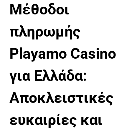
Μέθοδοι
πληρωμής
Playamo Casino
για Ελλάδα:
Αποκλειστικές
ευκαιρίες και