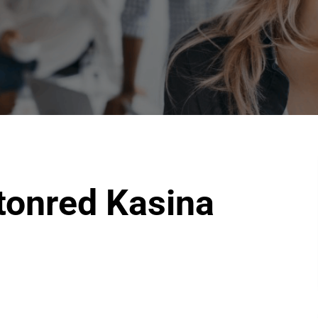
etonred Kasina