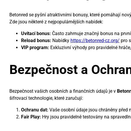
Betonred se pyšní atraktivními bonusy, které pomáhají nový
Zde jsou některé z nejpopulárnějších nabídek:
Uvítací bonus:
Často zahrnuje značný bonus na první 
Reload bonus:
Nabídky
https://betonred-cz.org/
pro s
VIP program:
Exkluzivní výhody pro pravidelné hráče
Bezpečnost a Ochra
Bezpečnost vašich osobních a finančních údajů je v
Beton
šifrovací technologie, které zaručují:
Ochranu dat:
Vaše osobní údaje jsou chráněny před
Fair Play:
Hry jsou pravidelně testovány na spravedln