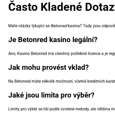
Často Kladené Dotaz
Máte otázky týkající se
Betonred
kasina? Tady jsou odpověd
Je Betonred kasino legální?
Ano, Kasino Betonred má všechny potřebné licence a je reg
Jak mohu provést vklad?
Na Betonred máte několik možností, včetně kreditních karet
Jaké jsou limita pro výběr?
Limity pro výběr se liší podle zvolené metody, ale většina 