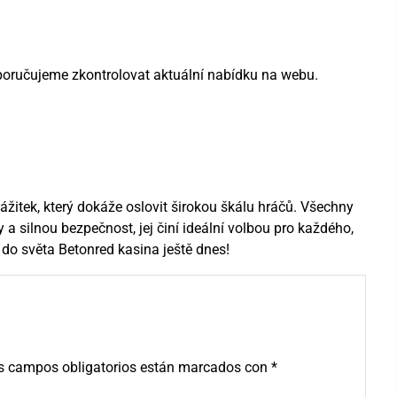
poručujeme zkontrolovat aktuální nabídku na webu.
ážitek, který dokáže oslovit širokou škálu hráčů. Všechny
 a silnou bezpečnost, jej činí ideální volbou pro každého,
 do světa Betonred kasina ještě dnes!
s campos obligatorios están marcados con
*