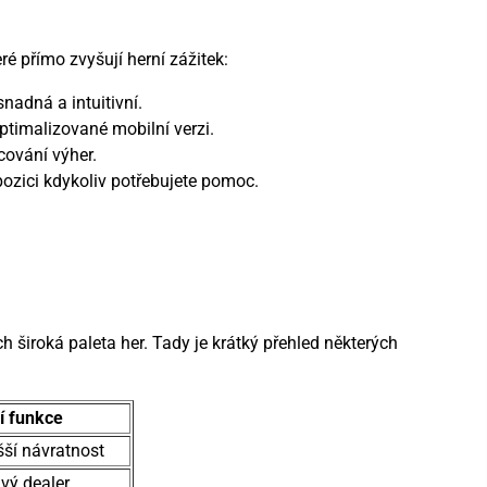
é přímo zvyšují herní zážitek:
nadná a intuitivní.
optimalizované mobilní verzi.
cování výher.
pozici kdykoliv potřebujete pomoc.
ch široká paleta her. Tady je krátký přehled některých
í funkce
šší návratnost
ivý dealer