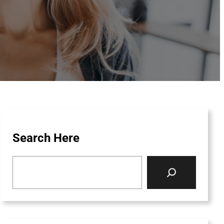
Search Here
S
e
a
r
c
h